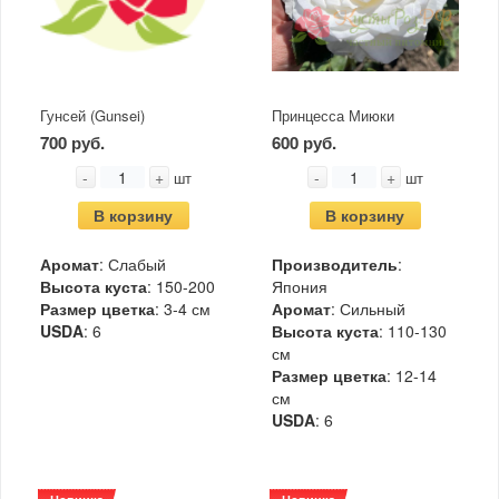
Гунсей (Gunsei)
Принцесса Миюки
700 руб.
600 руб.
-
+
-
+
шт
шт
В корзину
В корзину
Аромат
: Слабый
Производитель
:
Высота куста
: 150-200
Япония
Размер цветка
: 3-4 см
Аромат
: Сильный
USDA
: 6
Высота куста
: 110-130
см
Размер цветка
: 12-14
см
USDA
: 6