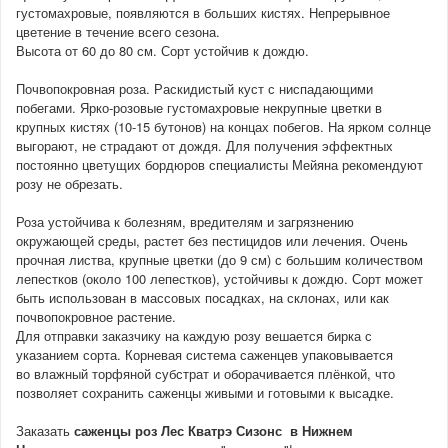
густомахровые, появляются в больших кистях. Непрерывное
цветение в течение всего сезона.
Высота от 60 до 80 см. Сорт устойчив к дождю.
Почвопокровная роза. Раскидистый куст с ниспадающими
побегами. Ярко-розовые густомахровые некрупные цветки в
крупных кистях (10-15 бутонов) на концах побегов. На ярком солнце
выгорают, не страдают от дождя. Для получения эффектных
постоянно цветущих бордюров специалисты Мейяна рекомендуют
розу не обрезать.
Роза устойчива к болезням, вредителям и загрязнению
окружающей среды, растет без пестицидов или лечения. Очень
прочная листва, крупные цветки (до 9 см) с большим количеством
лепестков (около 100 лепестков), устойчивы к дождю. Сорт может
быть использован в массовых посадках, на склонах, или как
почвопокровное растение.
Для отправки заказчику на каждую розу вешается бирка с
указанием сорта. Корневая система саженцев упаковывается
во влажный торфяной субстрат и оборачивается плёнкой, что
позволяет сохранить саженцы живыми и готовыми к высадке.
Заказать
саженцы роз Лес Кватрэ Сизонс в Нижнем