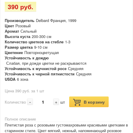
390 руб.
Производитель
Delbard Франция, 1999
Цвет
Розовый
Аромат
Сильный
Высота куста
200-300 см
Количество цветков на стебле
1-3
Размер цветка
9-10 см
Цветение
Повторноцветущая
Устойчивость к дождю
Слабая, при дожде цветки не раскрываются
Устойчивость к мучнистой росе
Средняя
Устойчивость к черной пятнистости
Средняя
USDA
6 зона
Цена 390 руб. за 1 шт
-
+
В корзину
Количество
шт
Полное описание
Плетистая роза с розовыми густомахровыми красивыми цветками в
старинном стиле. Цвет мягкий, нежный, напоминающий розовое