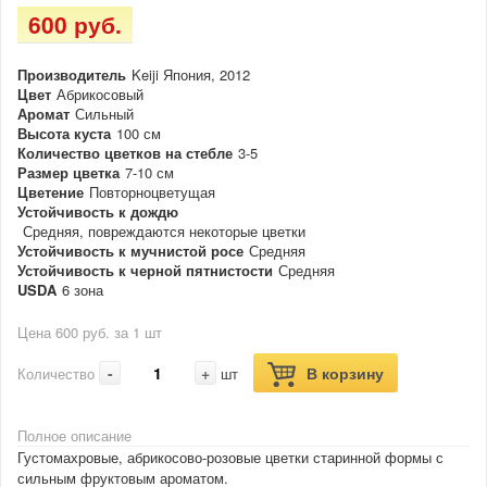
600 руб.
Производитель
Keiji Япония, 2012
Цвет
Абрикосовый
Аромат
Сильный
Высота куста
100 см
Количество цветков на стебле
3-5
Размер цветка
7-10 см
Цветение
Повторноцветущая
Устойчивость к дождю
Средняя, повреждаются некоторые цветки
Устойчивость к мучнистой росе
Средняя
Устойчивость к черной пятнистости
Средняя
USDA
6 зона
Цена 600 руб. за 1 шт
-
+
В корзину
Количество
шт
Полное описание
Густомахровые, абрикосово-розовые цветки старинной формы с
сильным фруктовым ароматом.