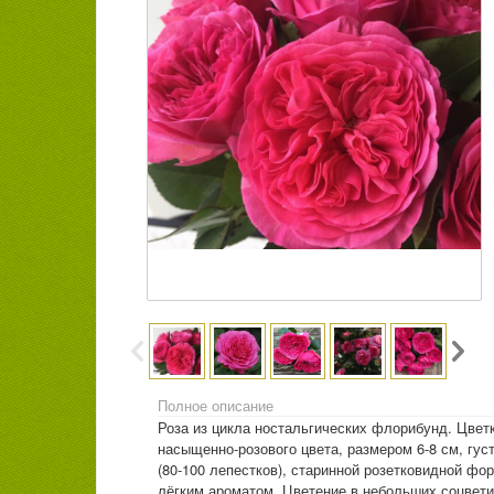
Полное описание
Роза из цикла ностальгических флорибунд. Цвет
насыщенно-розового цвета, размером 6-8 см, гу
(80-100 лепестков), старинной розетковидной фо
лёгким ароматом. Цветение в небольших соцвети