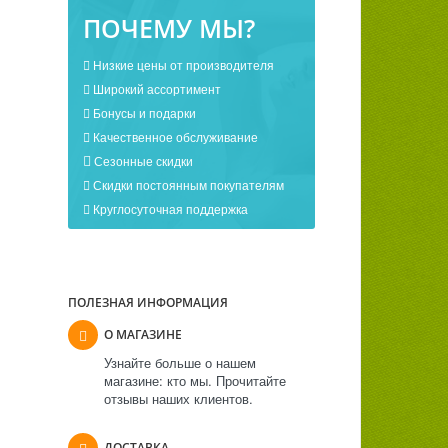
ПОЧЕМУ МЫ?
Низкие цены от производителя
Широкий ассортимент
Бонусы и подарки
Качественное обслуживание
Сезонные скидки
Скидки постоянным покупателям
Круглосуточная поддержка
ПОЛЕЗНАЯ ИНФОРМАЦИЯ
О МАГАЗИНЕ
Узнайте больше о нашем
магазине: кто мы. Прочитайте
отзывы наших клиентов.
ДОСТАВКА